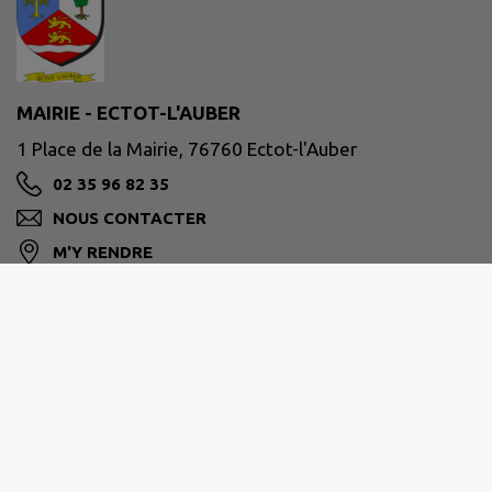
MAIRIE - ECTOT-L'AUBER
1 Place de la Mairie, 76760 Ectot-l'Auber
02 35 96 82 35
NOUS CONTACTER
M'Y RENDRE
www.ectotlauber.fr