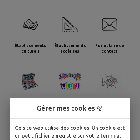
Établissements
Établissements
Formulaire de
culturels
scolaires
contact
Le journal
Salle Augustin
Salle Cécile
Gérer mes cookies 🍪
municipal
BOYARD, salle des
FENESTRE, salle
fêtes
des associations
Ce site web utilise des cookies. Un cookie est
un petit fichier enregistré sur votre terminal