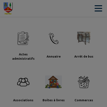
Contenu
Menu
Recherche
Pied de page
Actes
Annuaire
Arrêt de bus
administratifs
Associations
Boîtes à livres
Commerces