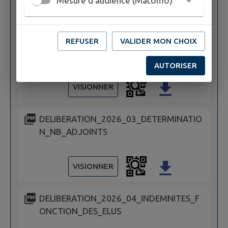
Mesure d'audience (Matomo)
Publié le
13/04/2026 à 07:48
par
LA MAIRIE
LISTE DELIBERATIONS du 20 mars
REFUSER
VALIDER MON CHOIX
2026_affichage
AUTORISER
VISIONNER
DELIBERATION_2026_03_DETERMINATIO
N_NB_ADJOINTS
VISIONNER
DELIBERATION_2026_04_INDEMNITES_F
ONCTION_DES_ELUS