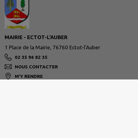
MAIRIE - ECTOT-L'AUBER
1 Place de la Mairie, 76760 Ectot-l'Auber
02 35 96 82 35
NOUS CONTACTER
M'Y RENDRE
www.ectotlauber.fr