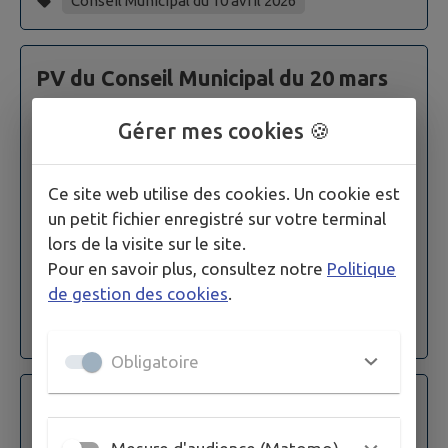
Conseil Municipal du 10 avril 2026
PV du Conseil Municipal du 20 mars
2026
Gérer mes cookies 🍪
Publié le
13/04/2026 à 08:03
par
LA MAIRIE
Ce site web utilise des cookies. Un cookie est
PV CONSEIL MUNICIPAL du 20 mars 2026
un petit fichier enregistré sur votre terminal
lors de la visite sur le site.
VISIONNER
Pour en savoir plus, consultez notre
Politique
de gestion des cookies
.
Conseil Municipal du 20 mars 2026
Obligatoire
Liste et délibérations du Conseil
Municipal du 20 mars 2026