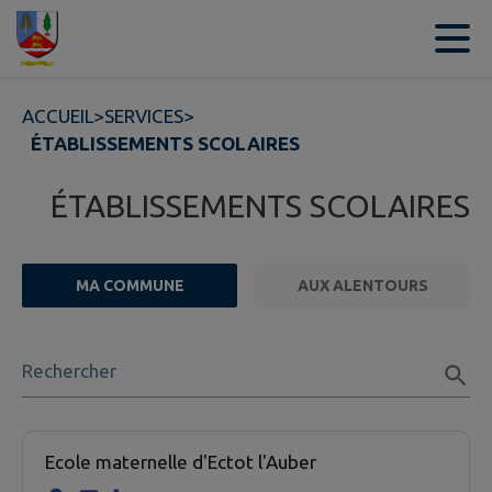
Contenu
Menu
Recherche
Pied de page
ACCUEIL
>
SERVICES
>
ÉTABLISSEMENTS SCOLAIRES
ÉTABLISSEMENTS SCOLAIRES
MA COMMUNE
AUX ALENTOURS
FILTRE ACTIF
Rechercher
1 établissement scolaire trouvées.
Ecole maternelle d'Ectot l'Auber