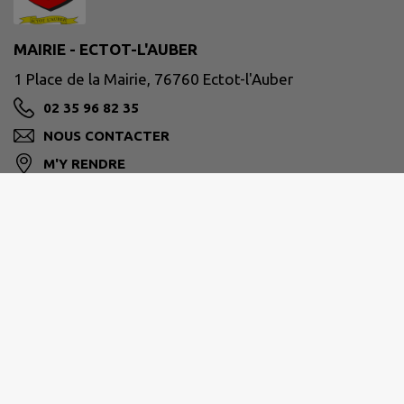
MAIRIE - ECTOT-L'AUBER
1 Place de la Mairie, 76760 Ectot-l'Auber
02 35 96 82 35
NOUS CONTACTER
M'Y RENDRE
www.ectotlauber.fr
PLATEAU DE CAUX-DOUDEVILLE-YERVILLE