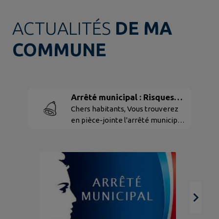
ACTUALITÉS
DE MA
COMMUNE
Arrêté municipal : Risques
d'incendie
Chers habitants, Vous trouverez
en pièce-jointe l'arrêté municipale
portant mesures exceptionnelles
de prévention des risques
d'incendie sur le territoire
communal en raison des
conditions de sécheresse. A
compter du 30 juillet et ce jusqu'au
30 août 2026