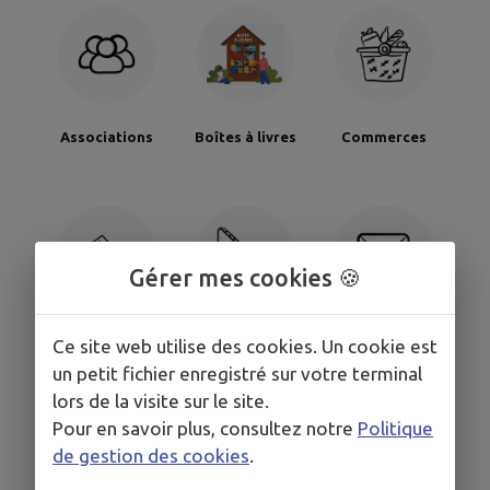
Associations
Boîtes à livres
Commerces
Gérer mes cookies 🍪
Établissements
Établissements
Formulaire de
Ce site web utilise des cookies. Un cookie est
culturels
scolaires
contact
un petit fichier enregistré sur votre terminal
lors de la visite sur le site.
Pour en savoir plus, consultez notre
Politique
de gestion des cookies
.