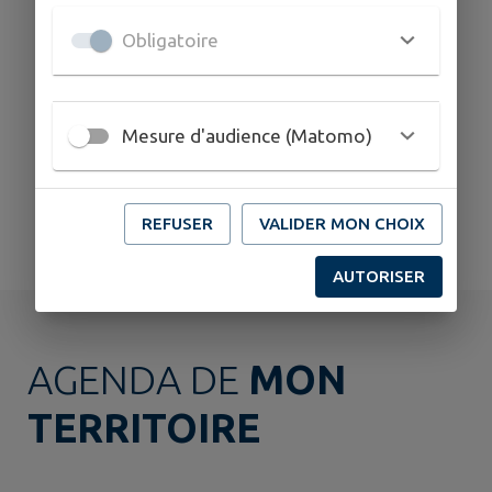
Obligatoire
Le journal
Salle Augustin
Salle Cécile
municipal
BOYARD, salle des
FENESTRE, salle
fêtes
des associations
Mesure d'audience (Matomo)
REFUSER
VALIDER MON CHOIX
Signaler
Sondages
AUTORISER
AGENDA DE
MON
TERRITOIRE