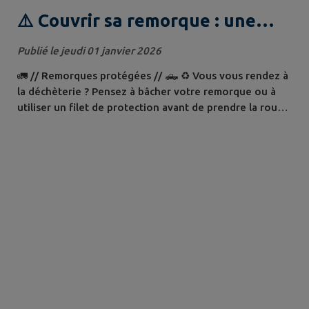
⚠️ Couvrir sa remorque : une
obligation⚠️
Publié le jeudi 01 janvier 2026
🚛 // Remorques protégées // 🛻 ♻️ Vous vous rendez à
la déchèterie ? Pensez à bâcher votre remorque ou à
utiliser un filet de protection avant de prendre la route.
🍃 Cette simple précaution permet d'éviter que des
déchets ne s'envolent et garantit la sécurité de tous les
usagers. ⚠️ En cas de chargement non protégé, vous
vous exposez à une amende , conformément au Code
de la route. 📖 Rappel...