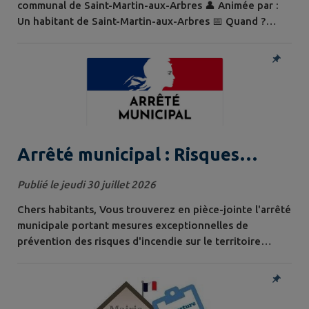
communal de Saint-Martin-aux-Arbres 👤 Animée par :
Un habitant de Saint-Martin-aux-Arbres 📅 Quand ?
Tous les mercredis d'août 🕙 Horaire : De 10h à 12h 👦👧
Pour qui ? Les jeunes de 9 à 13 ans ✨ Venez découvrir
le basket dans une ambiance conviviale et vous amuser
tout en apprenant les bases ! 🙌 Venez nombreux ! 🏀😊
Arrêté municipal : Risques
d'incendie
Publié le jeudi 30 juillet 2026
Chers habitants, Vous trouverez en pièce-jointe l'arrêté
municipale portant mesures exceptionnelles de
prévention des risques d'incendie sur le territoire
communal en raison des conditions de sécheresse. A
compter du 30 juillet et ce jusqu'au 30 août 2026