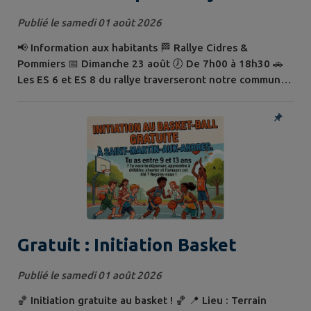
et pommiers
Publié le samedi 01 août 2026
📢 Information aux habitants 🏁 Rallye Cidres &
Pommiers 📅 Dimanche 23 août 🕖 De 7h00 à 18h30 🚗
Les ES 6 et ES 8 du rallye traverseront notre commune.
⛔ Les routes empruntées seront fermées à la
circulation pendant toute la durée de l'épreuve. 📎 Vous
trouverez en pièce jointe : 📄 l'arrêté de fermeture des
routes ; 🗺️ le plan du parcours emprunté. 🙏 Merci de
votre compréhension et de votre vigilance.
Gratuit : Initiation Basket
Publié le samedi 01 août 2026
🏀 Initiation gratuite au basket ! 🏀 📍 Lieu : Terrain