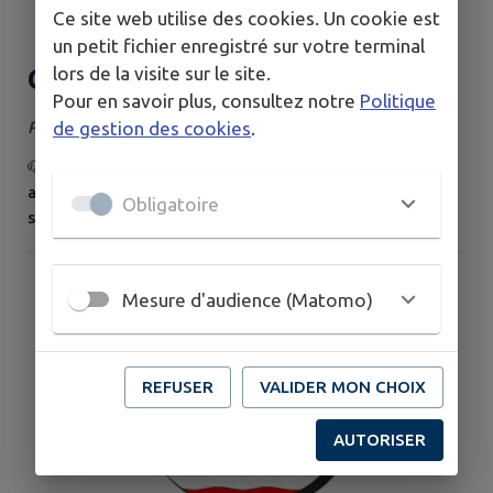
Ce site web utilise des cookies. Un cookie est
un petit fichier enregistré sur votre terminal
Chiens errants
lors de la visite sur le site.
Pour en savoir plus, consultez notre
Politique
Publié le samedi 01 août 2026
de gestion des cookies
.
🐶 Rappel à tous les propriétaires de chiens 🐾 Nous
avons reçu en mairie, à plusieurs reprises, des
Obligatoire
signalements concernant des chiens errants sur les
routes de la commune. 🚗⚠️ Nous demandons à tous les
propriétaires de faire preuve de la plus grande vigilance
afin d'éviter que leurs chiens ne puissent s'échapper de
Mesure d'audience (Matomo)
leur domicile, pour prévenir tout risque d'accident et
garantir la sécurité de...
REFUSER
VALIDER MON CHOIX
AUTORISER