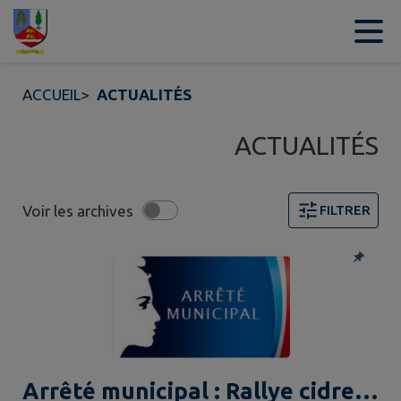
Contenu
Menu
Recherche
Pied de page
ACCUEIL
>
ACTUALITÉS
ACTUALITÉS
Voir les archives
FILTRER
9 actualités trouvées. Filtre sélectionné : TOUT.
Arrêté municipal : Rallye cidres