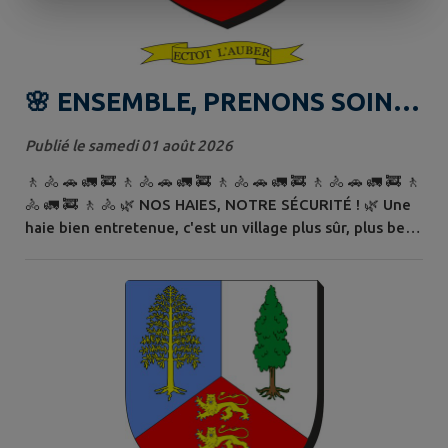
🌸 ENSEMBLE, PRENONS SOIN
DE NOTRE COMMUNE !
Publié le samedi 01 août 2026
🚶 🚴 🚗 🚛 🚒 🚶 🚴 🚗 🚛 🚒 🚶 🚴 🚗 🚛 🚒 🚶 🚴 🚗 🚛 🚒 🚶
🚴 🚛 🚒 🚶 🚴 🌿 NOS HAIES, NOTRE SÉCURITÉ ! 🌿 Une
haie bien entretenue, c'est un village plus sûr, plus beau
et plus agréable ! 🌳 POURQUOI TAILLER VOS HAIES ? 🚗
Améliorer la visibilité des automobilistes. 🚶 Sécuriser
les déplacements des piétons et des cyclistes. ♿ Garder
les trottoirs accessibles à tous. 🚛 Permettre le passage
des camions de collecte des...