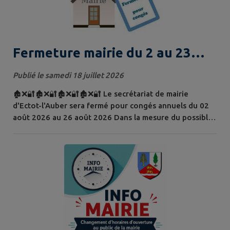
Fermeture mairie du 2 au 23
août 2026
Publié le samedi 18 juillet 2026
🏚❌🔐🏚❌🔐🏚❌🔐🏚❌🔐 Le secrétariat de mairie
d'Ectot-l'Auber sera fermé pour congés annuels du 02
août 2026 au 26 août 2026 Dans la mesure du possible,
anticipez vos demandes les semaines précédentes. En
cas d'urgence seulement, vous pourrez joindre le
numéro suivant : 06 86 62 34 01 🏚❌🔐🏚❌🔐🏚❌🔐🏚❌
🔐