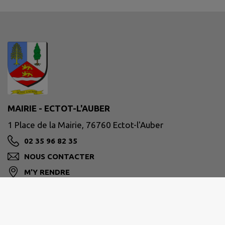
MAIRIE - ECTOT-L'AUBER
1 Place de la Mairie, 76760 Ectot-l'Auber
02 35 96 82 35
NOUS CONTACTER
M'Y RENDRE
www.ectotlauber.fr