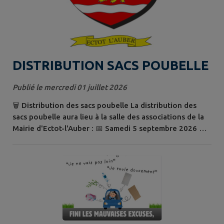
DISTRIBUTION SACS POUBELLE
Publié le mercredi 01 juillet 2026
🗑️ Distribution des sacs poubelle La distribution des
sacs poubelle aura lieu à la salle des associations de la
Mairie d'Ectot-l'Auber : 📅 Samedi 5 septembre 2026 🕘
De 9 h 00 à 12 h 00 🕑 De 14 h 00 à 17 h 00 📅 Dimanche
6 septembre 2026 🕙 De 10 h 00 à 12 h 00 📢 Nous vous
invitons à venir récupérer votre dotation, même s'il
vous reste encore des sacs. Au plaisir de vous accueillir !