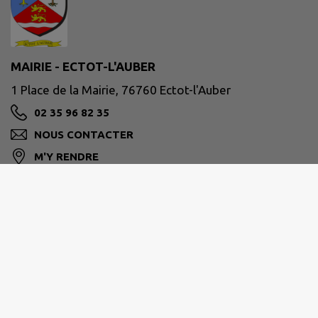
MAIRIE - ECTOT-L'AUBER
1 Place de la Mairie, 76760 Ectot-l'Auber
02 35 96 82 35
NOUS CONTACTER
M'Y RENDRE
www.ectotlauber.fr