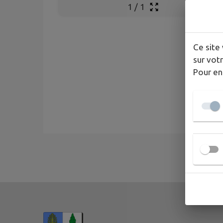
1
/
1
Ce site 
sur votr
Pour en