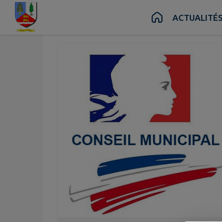
Sept.
11
Contenu
Menu
Recherche
Pied de page
ACTUALITÉ
Ven.