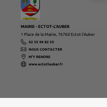
MAIRIE - ECTOT-L'AUBER
1 Place de la Mairie, 76760 Ectot-l'Auber
02 35 96 82 35
NOUS CONTACTER
M'Y RENDRE
www.ectotlauber.fr