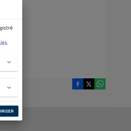
gistré
kies
.
ORISER